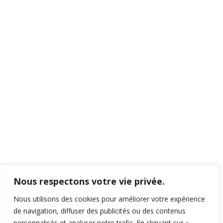
Nous respectons votre vie privée.
Nous utilisons des cookies pour améliorer votre expérience
de navigation, diffuser des publicités ou des contenus
RECHERCHER DES COMPTES
personnalisés et analyser notre trafic. En cliquant sur «